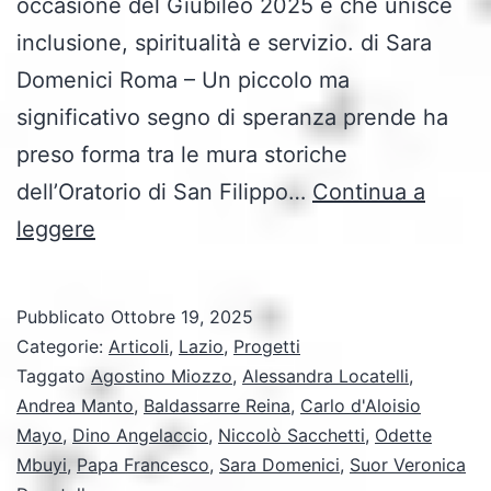
occasione del Giubileo 2025 e che unisce
inclusione, spiritualità e servizio. di Sara
Domenici Roma – Un piccolo ma
significativo segno di speranza prende ha
preso forma tra le mura storiche
dell’Oratorio di San Filippo…
Continua a
Oratorio
leggere
San
Filippo
Pubblicato
Ottobre 19, 2025
Neri:
Categorie:
Articoli
,
Lazio
,
Progetti
uno
Taggato
Agostino Miozzo
,
Alessandra Locatelli
,
Andrea Manto
,
Baldassarre Reina
,
Carlo d'Aloisio
spazio
Mayo
,
Dino Angelaccio
,
Niccolò Sacchetti
,
Odette
di
Mbuyi
,
Papa Francesco
,
Sara Domenici
,
Suor Veronica
accoglienza