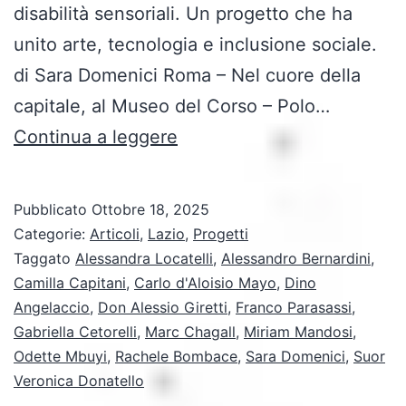
disabilità sensoriali. Un progetto che ha
unito arte, tecnologia e inclusione sociale.
di Sara Domenici Roma – Nel cuore della
capitale, al Museo del Corso – Polo…
La
Continua a leggere
“Crocifissione
Bianca”
Pubblicato
Ottobre 18, 2025
di
Categorie:
Articoli
,
Lazio
,
Progetti
Chagall
Taggato
Alessandra Locatelli
,
Alessandro Bernardini
,
Camilla Capitani
,
Carlo d'Aloisio Mayo
,
Dino
fruibile
Angelaccio
,
Don Alessio Giretti
,
Franco Parasassi
,
da
Gabriella Cetorelli
,
Marc Chagall
,
Miriam Mandosi
,
tutti:
Odette Mbuyi
,
Rachele Bombace
,
Sara Domenici
,
Suor
Veronica Donatello
un’esperienza