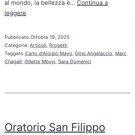
al mondo, la bellezza è…
Continua a
Arte
leggere
negata:
la
Pubblicato
Ottobre 19, 2025
cultura
Categorie:
Articoli
,
Progetti
in
Taggato
Carlo d'Aloisio Mayo
,
Dino Angelaccio
,
Marc
Chagall
,
Odette Mbuyi
,
Sara Domenici
Italia
non
è
ancora
per
tutti
Oratorio San Filippo