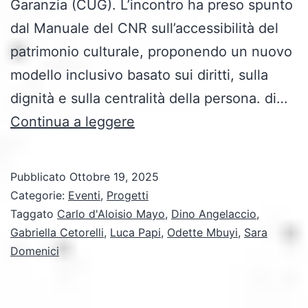
Garanzia (CUG). L’incontro ha preso spunto
dal Manuale del CNR sull’accessibilità del
patrimonio culturale, proponendo un nuovo
modello inclusivo basato sui diritti, sulla
dignità e sulla centralità della persona. di…
Verso
Continua a leggere
una
cultura
Pubblicato
Ottobre 19, 2025
che
Categorie:
Eventi
,
Progetti
include:
Taggato
Carlo d'Aloisio Mayo
,
Dino Angelaccio
,
Gabriella Cetorelli
,
Luca Papi
,
Odette Mbuyi
,
Sara
linguaggi
Domenici
e
diritti
al