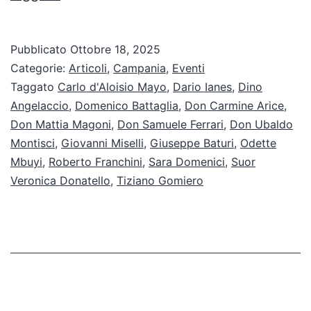
non
loro”:
Pubblicato
Ottobre 18, 2025
il
Categorie:
Articoli
,
Campania
,
Eventi
Convegno
Taggato
Carlo d'Aloisio Mayo
,
Dario Ianes
,
Dino
Angelaccio
,
Domenico Battaglia
,
Don Carmine Arice
,
CEI
Don Mattia Magoni
,
Don Samuele Ferrari
,
Don Ubaldo
che
Montisci
,
Giovanni Miselli
,
Giuseppe Baturi
,
Odette
riscrive
Mbuyi
,
Roberto Franchini
,
Sara Domenici
,
Suor
Veronica Donatello
il
,
Tiziano Gomiero
significato
di
inclusione