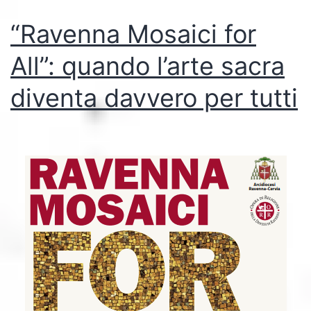
di
“Ravenna Mosaici for
Loreto
Aprutino
All”: quando l’arte sacra
apre
diventa davvero per tutti
le
porte
all’arte
accessibile