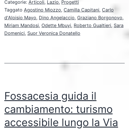
diventa
Categorie:
Articoli
,
Lazio
,
Progetti
strada
Taggato
Agostino Miozzo
,
Camilla Capitani
,
Carlo
d'Aloisio Mayo
,
Dino Angelaccio
,
Graziano Borgonovo
,
da
Miriam Mandosi
,
Odette Mbuyi
,
Roberto Gualtieri
,
Sara
percorrere
Domenici
,
Suor Veronica Donatello
Fossacesia guida il
cambiamento: turismo
accessibile lungo la Via