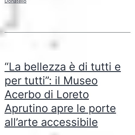
Donatello
inclusivo
nel
cuore
di
Roma
“La bellezza è di tutti e
per tutti”: il Museo
Acerbo di Loreto
Aprutino apre le porte
all’arte accessibile