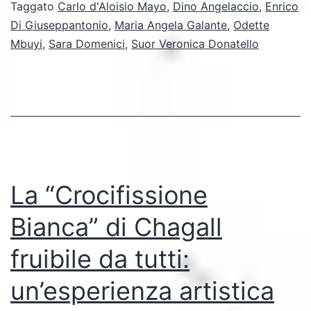
turismo
Taggato
Carlo d'Aloisio Mayo
,
Dino Angelaccio
,
Enrico
Di Giuseppantonio
,
Maria Angela Galante
,
Odette
accessibile
Mbuyi
,
Sara Domenici
,
Suor Veronica Donatello
lungo
la
Via
Verde
La “Crocifissione
Bianca” di Chagall
fruibile da tutti:
un’esperienza artistica