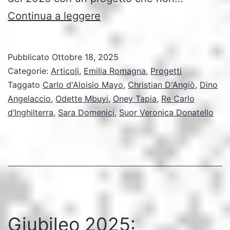
“Ravenna
Continua a leggere
Mosaici
for
Pubblicato
Ottobre 18, 2025
All”:
Categorie:
Articoli
,
Emilia Romagna
,
Progetti
quando
Taggato
Carlo d'Aloisio Mayo
,
Christian D'Angiò
,
Dino
Angelaccio
,
Odette Mbuyi
,
Oney Tapia
,
Re Carlo
l’arte
d’Inghilterra
,
Sara Domenici
,
Suor Veronica Donatello
sacra
diventa
davvero
per
tutti
Giubileo 2025: