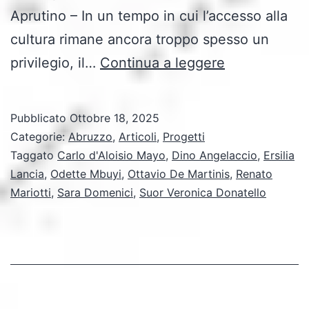
Aprutino – In un tempo in cui l’accesso alla
cultura rimane ancora troppo spesso un
“La
privilegio, il…
Continua a leggere
bellezza
è
Pubblicato
Ottobre 18, 2025
di
Categorie:
Abruzzo
,
Articoli
,
Progetti
tutti
Taggato
Carlo d'Aloisio Mayo
,
Dino Angelaccio
,
Ersilia
Lancia
,
Odette Mbuyi
,
Ottavio De Martinis
,
Renato
e
Mariotti
,
Sara Domenici
,
Suor Veronica Donatello
per
tutti”:
il
Museo
Acerbo