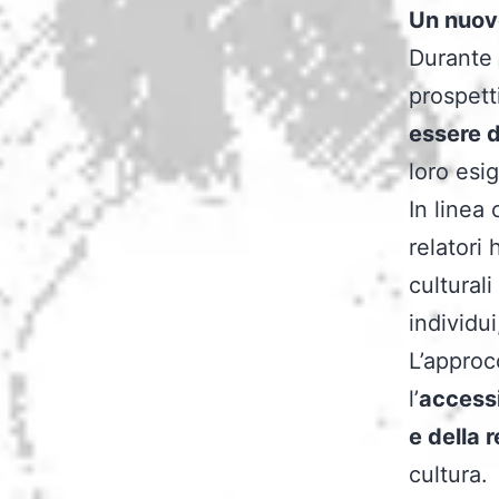
Un nuovo
Durante 
prospett
essere d
loro esi
In linea 
relatori
culturali
individu
L’approc
l’
accessi
e della 
cultura.