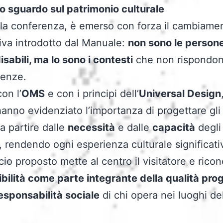
 sguardo sul patrimonio culturale
la conferenza, è emerso con forza il cambiamen
iva introdotto dal Manuale:
non sono le person
isabili, ma lo sono i contesti
che non rispondon
genze.
con l’
OMS
e con i principi dell’
Universal Design
 hanno evidenziato l’importanza di progettare gli
 a partire dalle
necessità
e dalle
capacità
degli
i, rendendo ogni esperienza culturale significati
cio proposto mette al centro il visitatore e rico
bilità come parte integrante della qualità pro
responsabilità sociale
di chi opera nei luoghi de