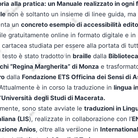
oria alla pratica: un Manuale realizzato in ogni
le
non è soltanto un insieme di linee guida, ma
enta un
concreto esempio di accessibilità edito
ile gratuitamente online in formato digitale e in
 cartacea studiata per essere alla portata di tutt
il testo è stato tradotto in
braille
dalla
Biblioteca
echi “Regina Margherita” di Monza
e trasformato
ro
dalla
Fondazione ETS Officina dei Sensi di A
 Attualmente è in corso la traduzione in
lingua i
’
Università
degli Studi di Macerata.
amente, sono state avviate le
traduzioni in Ling
aliana (LIS
), realizzate in collaborazione con l’
E
azione Anios
, oltre alla versione in
Internationa