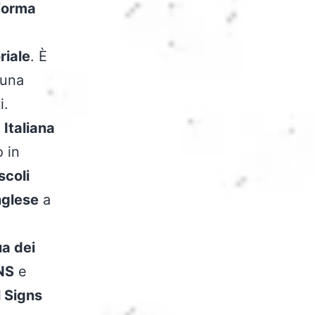
 forma
riale
. È
 una
i.
 Italiana
 in
scoli
nglese
a
ua dei
NS
e
l Signs