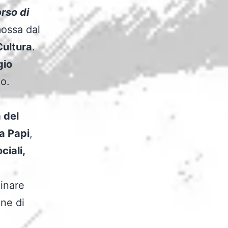
orso di
mossa dal
Cultura
.
gio
no.
 del
a Papi
,
iali,
linare
one di