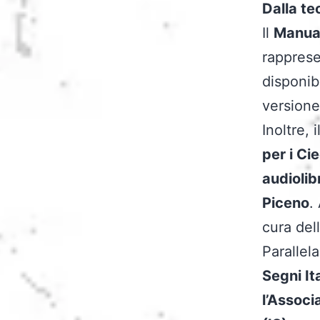
Dalla te
Il
Manua
rappres
disponib
versione
Inoltre, 
per i Ci
audiolib
Piceno
.
cura dell
Parallel
Segni It
l’Associ