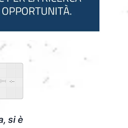
-:--
d By
GSpeech
, si è