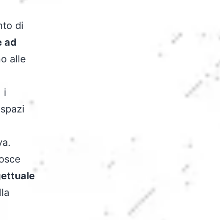
to di
e ad
o alle
, i
 spazi
va.
nosce
gettuale
lla