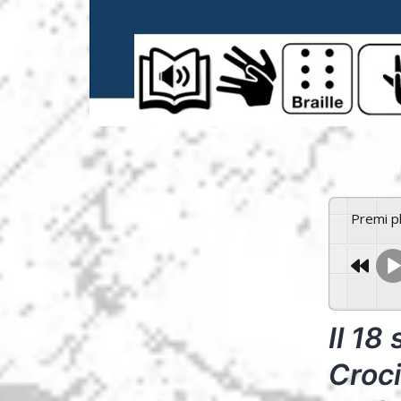
Premi 
Il 18
Croci