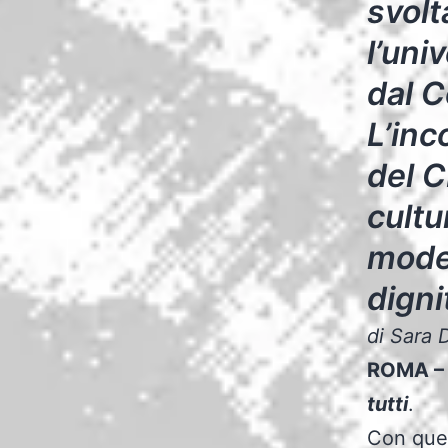
svolt
l’uni
dal C
L’inc
del C
cultu
model
digni
di Sara 
ROMA –
tutti
.
Con ques