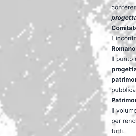
confere
progetta
Comitat
L’incontr
Romano
Il punto
progetta
patrimon
pubblica
Patrimon
Il volum
per rend
tutti.