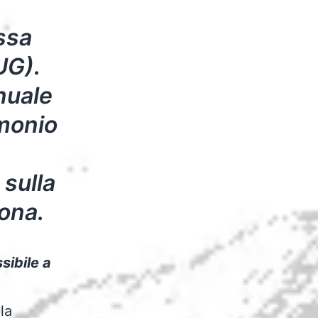
ossa
UG).
nuale
imonio
 sulla
sona.
sibile a
 la