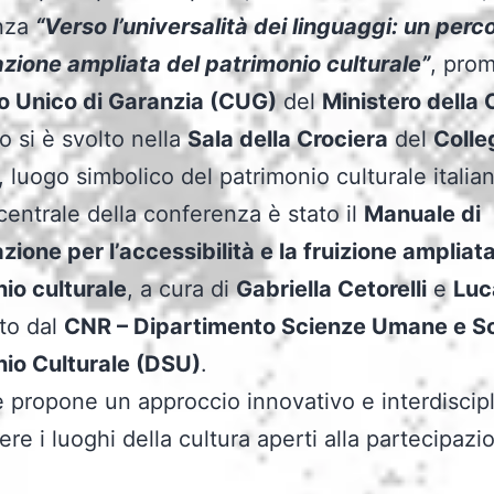
nza
“Verso l’universalità dei linguaggi: un perc
zione ampliata del patrimonio culturale”
, pro
o Unico di Garanzia (CUG)
del
Ministero della 
o si è svolto nella
Sala della Crociera
del
Colle
, luogo simbolico del patrimonio culturale italia
 centrale della conferenza è stato il
Manuale di
zione per l’accessibilità e la fruizione ampliata
io culturale
, a cura di
Gabriella Cetorelli
e
Luc
to dal
CNR – Dipartimento Scienze Umane e Soc
io Culturale (DSU)
.
e propone un approccio innovativo e interdiscip
ere i luoghi della cultura aperti alla partecipazi