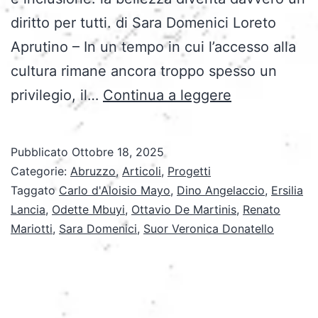
diritto per tutti. di Sara Domenici Loreto
Aprutino – In un tempo in cui l’accesso alla
cultura rimane ancora troppo spesso un
“La
privilegio, il…
Continua a leggere
bellezza
è
Pubblicato
Ottobre 18, 2025
di
Categorie:
Abruzzo
,
Articoli
,
Progetti
tutti
Taggato
Carlo d'Aloisio Mayo
,
Dino Angelaccio
,
Ersilia
Lancia
,
Odette Mbuyi
,
Ottavio De Martinis
,
Renato
e
Mariotti
,
Sara Domenici
,
Suor Veronica Donatello
per
tutti”:
il
Museo