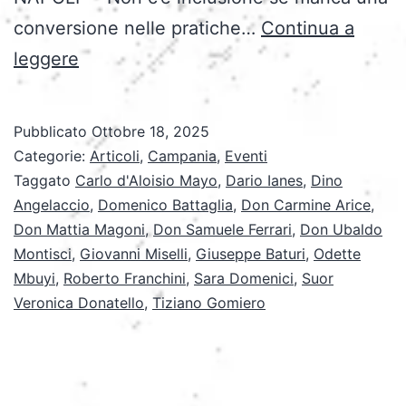
conversione nelle pratiche…
Continua a
“Noi,
leggere
non
loro”:
Pubblicato
Ottobre 18, 2025
il
Categorie:
Articoli
,
Campania
,
Eventi
Convegno
Taggato
Carlo d'Aloisio Mayo
,
Dario Ianes
,
Dino
Angelaccio
,
Domenico Battaglia
,
Don Carmine Arice
,
CEI
Don Mattia Magoni
,
Don Samuele Ferrari
,
Don Ubaldo
che
Montisci
,
Giovanni Miselli
,
Giuseppe Baturi
,
Odette
riscrive
Mbuyi
,
Roberto Franchini
,
Sara Domenici
,
Suor
Veronica Donatello
il
,
Tiziano Gomiero
significato
di
inclusione