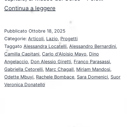
La
Continua a leggere
“Crocifissione
Bianca”
Pubblicato
Ottobre 18, 2025
di
Categorie:
Articoli
,
Lazio
,
Progetti
Chagall
Taggato
Alessandra Locatelli
,
Alessandro Bernardini
,
Camilla Capitani
,
Carlo d'Aloisio Mayo
,
Dino
fruibile
Angelaccio
,
Don Alessio Giretti
,
Franco Parasassi
,
da
Gabriella Cetorelli
,
Marc Chagall
,
Miriam Mandosi
,
tutti:
Odette Mbuyi
,
Rachele Bombace
,
Sara Domenici
,
Suor
Veronica Donatello
un’esperienza
artistica
senza
barriere