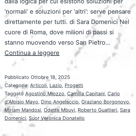
dalla logica per cui esistono soluzioni per
‘normali’ e soluzioni per ‘altri’: serve pensare
direttamente per tutti. di Sara Domenici Nel
cuore di Roma, dove milioni di passi si
stanno muovendo verso San Pietro…
Giubileo
Continua a leggere
2025:
l’inclusione
Pubblicato
Ottobre 18, 2025
diventa
Categorie:
Articoli
,
Lazio
,
Progetti
strada
Taggato
Agostino Miozzo
,
Camilla Capitani
,
Carlo
d'Aloisio Mayo
,
Dino Angelaccio
,
Graziano Borgonovo
,
da
Miriam Mandosi
,
Odette Mbuyi
,
Roberto Gualtieri
,
Sara
percorrere
Domenici
,
Suor Veronica Donatello