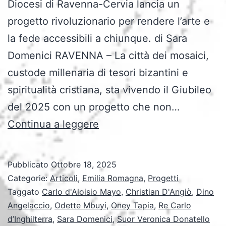
Diocesi di Ravenna-Cervia lancia un
progetto rivoluzionario per rendere l’arte e
la fede accessibili a chiunque. di Sara
Domenici RAVENNA – La città dei mosaici,
custode millenaria di tesori bizantini e
spiritualità cristiana, sta vivendo il Giubileo
del 2025 con un progetto che non…
“Ravenna
Continua a leggere
Mosaici
for
Pubblicato
Ottobre 18, 2025
All”:
Categorie:
Articoli
,
Emilia Romagna
,
Progetti
quando
Taggato
Carlo d'Aloisio Mayo
,
Christian D'Angiò
,
Dino
Angelaccio
,
Odette Mbuyi
,
Oney Tapia
,
Re Carlo
l’arte
d’Inghilterra
,
Sara Domenici
,
Suor Veronica Donatello