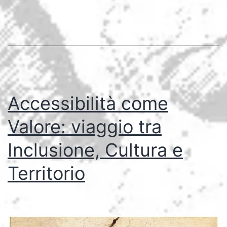
sacra
diventa
davvero
per
tutti
Accessibilità come
Valore: viaggio tra
Inclusione, Cultura e
Territorio