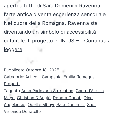
aperti a tutti. di Sara Domenici Ravenna:
l’arte antica diventa esperienza sensoriale
Nel cuore della Romagna, Ravenna sta
diventando un simbolo di accessibilità
culturale. Il progetto P. IN.US –…
Continua a
Accessibilità
leggere
come
Valore:
Pubblicato
Ottobre 18, 2025
viaggio
Categorie:
Articoli
,
Campania
,
Emilia Romagna
,
tra
Progetti
Taggato
Anna Padovano Sorrentino
,
Carlo d'Aloisio
Inclusione,
Mayo
,
Christian D'Angiò
,
Debora Donati
,
Dino
Cultura
Angelaccio
,
Odette Mbuyi
,
Sara Domenici
,
Suor
e
Veronica Donatello