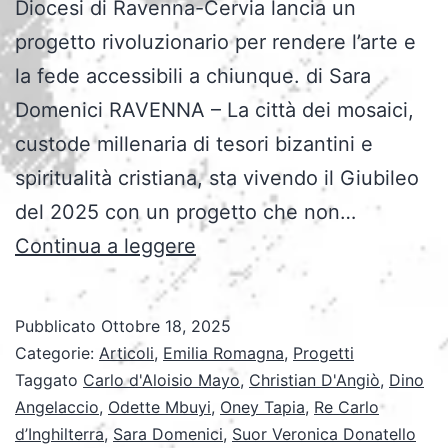
Diocesi di Ravenna-Cervia lancia un
progetto rivoluzionario per rendere l’arte e
la fede accessibili a chiunque. di Sara
Domenici RAVENNA – La città dei mosaici,
custode millenaria di tesori bizantini e
spiritualità cristiana, sta vivendo il Giubileo
del 2025 con un progetto che non…
“Ravenna
Continua a leggere
Mosaici
for
Pubblicato
Ottobre 18, 2025
All”:
Categorie:
Articoli
,
Emilia Romagna
,
Progetti
quando
Taggato
Carlo d'Aloisio Mayo
,
Christian D'Angiò
,
Dino
Angelaccio
,
Odette Mbuyi
,
Oney Tapia
,
Re Carlo
l’arte
d’Inghilterra
,
Sara Domenici
,
Suor Veronica Donatello