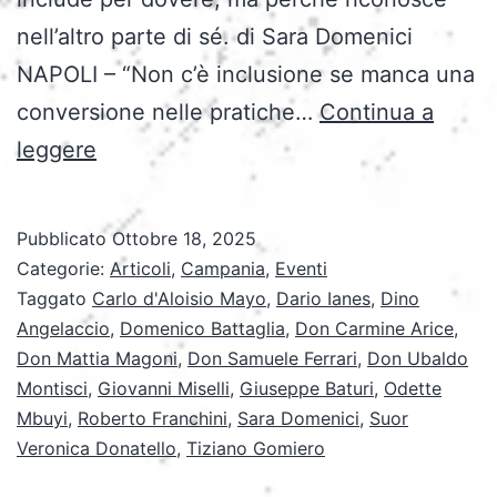
nell’altro parte di sé. di Sara Domenici
NAPOLI – “Non c’è inclusione se manca una
conversione nelle pratiche…
Continua a
“Noi,
leggere
non
loro”:
Pubblicato
Ottobre 18, 2025
il
Categorie:
Articoli
,
Campania
,
Eventi
Convegno
Taggato
Carlo d'Aloisio Mayo
,
Dario Ianes
,
Dino
Angelaccio
,
Domenico Battaglia
,
Don Carmine Arice
,
CEI
Don Mattia Magoni
,
Don Samuele Ferrari
,
Don Ubaldo
che
Montisci
,
Giovanni Miselli
,
Giuseppe Baturi
,
Odette
riscrive
Mbuyi
,
Roberto Franchini
,
Sara Domenici
,
Suor
Veronica Donatello
il
,
Tiziano Gomiero
significato