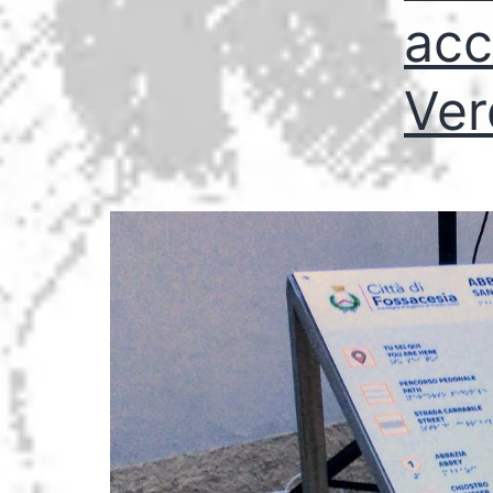
acc
Ver