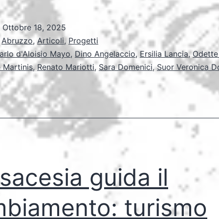
o
Ottobre 18, 2025
:
Abruzzo
,
Articoli
,
Progetti
arlo d'Aloisio Mayo
,
Dino Angelaccio
,
Ersilia Lancia
,
Odette
 Martinis
,
Renato Mariotti
,
Sara Domenici
,
Suor Veronica D
sacesia guida il
biamento: turismo