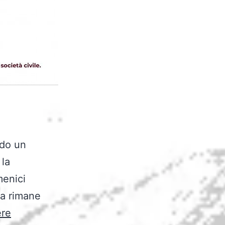
ndo un
 la
menici
ra rimane
“La
ere