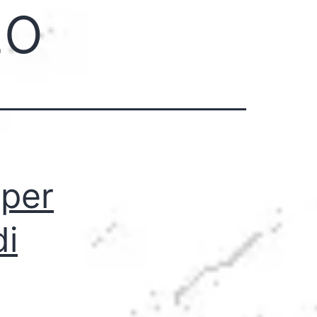
zo
 per
di