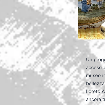
Un proge
accessib
museo in
bellezza
Loreto A
ancora t