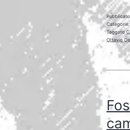
Pubblicat
Categorie
Taggato
C
Ottavio De
Fos
cam