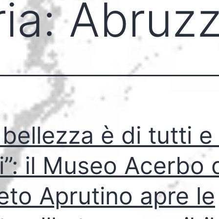
ia:
Abruz
 bellezza è di tutti e
ti”: il Museo Acerbo 
eto Aprutino apre le