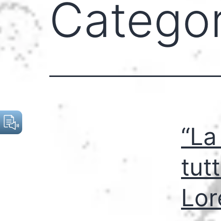
Categor
“La
tut
Lor