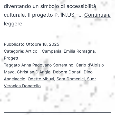
diventando un simbolo di accessibilità
culturale. Il progetto P. IN.US –…
Continua a
Accessibilità
leggere
come
Valore:
Pubblicato
Ottobre 18, 2025
viaggio
Categorie:
Articoli
,
Campania
,
Emilia Romagna
,
tra
Progetti
Taggato
Anna Padovano Sorrentino
,
Carlo d'Aloisio
Inclusione,
Mayo
,
Christian D'Angiò
,
Debora Donati
,
Dino
Cultura
Angelaccio
,
Odette Mbuyi
,
Sara Domenici
,
Suor
e
Veronica Donatello
Territorio