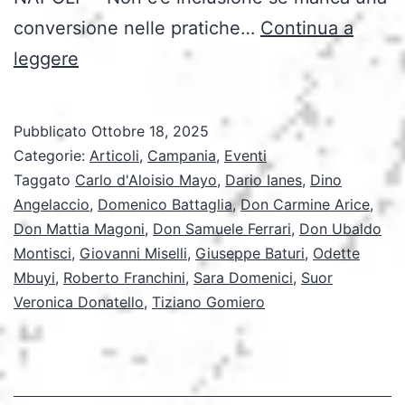
conversione nelle pratiche…
Continua a
“Noi,
leggere
non
loro”:
Pubblicato
Ottobre 18, 2025
il
Categorie:
Articoli
,
Campania
,
Eventi
Convegno
Taggato
Carlo d'Aloisio Mayo
,
Dario Ianes
,
Dino
Angelaccio
,
Domenico Battaglia
,
Don Carmine Arice
,
CEI
Don Mattia Magoni
,
Don Samuele Ferrari
,
Don Ubaldo
che
Montisci
,
Giovanni Miselli
,
Giuseppe Baturi
,
Odette
riscrive
Mbuyi
,
Roberto Franchini
,
Sara Domenici
,
Suor
Veronica Donatello
il
,
Tiziano Gomiero
significato
di
inclusione