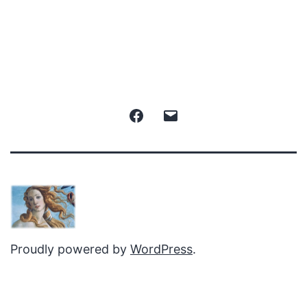
e
toccare
Facebook
Email
Proudly powered by
WordPress
.