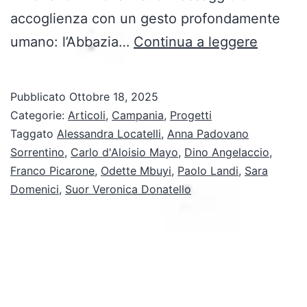
accoglienza con un gesto profondamente
Abbazi
umano: l’Abbazia…
Continua a leggere
Benede
di
Pubblicato
Ottobre 18, 2025
Cava
Categorie:
Articoli
,
Campania
,
Progetti
de’
Taggato
Alessandra Locatelli
,
Anna Padovano
Sorrentino
,
Carlo d'Aloisio Mayo
,
Dino Angelaccio
,
Tirreni
Franco Picarone
,
Odette Mbuyi
,
Paolo Landi
,
Sara
–
Domenici
,
Suor Veronica Donatello
Una
Storia
da
ascolta
guarda