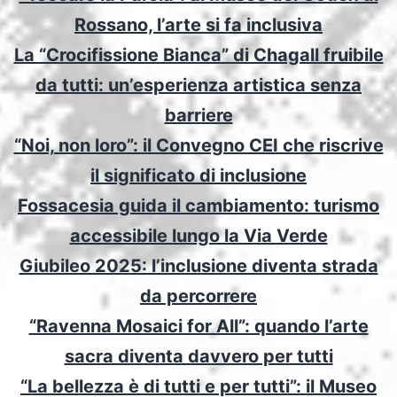
Rossano, l’arte si fa inclusiva
La “Crocifissione Bianca” di Chagall fruibile
da tutti: un’esperienza artistica senza
barriere
“Noi, non loro”: il Convegno CEI che riscrive
il significato di inclusione
Fossacesia guida il cambiamento: turismo
accessibile lungo la Via Verde
Giubileo 2025: l’inclusione diventa strada
da percorrere
“Ravenna Mosaici for All”: quando l’arte
sacra diventa davvero per tutti
“La bellezza è di tutti e per tutti”: il Museo