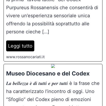
Purpureus Rossanensis che consentirà di
vivere un’esperienza sensoriale unica
offrendo la possibilità soprattutto alle
persone cieche […]
Leggi tutto
www.rossanocariati.it
Museo Diocesano e del Codex
𝑳𝒂 𝒃𝒆𝒍𝒍𝒆𝒛𝒛𝒂 𝒆̀ 𝒅𝒊 𝒕𝒖𝒕𝒕𝒊 𝒆 𝒑𝒆𝒓 𝒕𝒖𝒕𝒕𝒊 è la frase che
ha caratterizzato l’incontro di oggi. Uno
“Sfoglio” del Codex pieno di emozioni