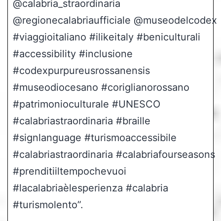
@calabria_straordinaria
@regionecalabriaufficiale @museodelcodex
#viaggioitaliano #ilikeitaly #beniculturali
#accessibility #inclusione
#codexpurpureusrossanensis
#museodiocesano #coriglianorossano
#patrimonioculturale #UNESCO
#calabriastraordinaria #braille
#signlanguage #turismoaccessibile
#calabriastraordinaria #calabriafourseasons
#prenditiiltempochevuoi
#lacalabriaèlesperienza #calabria
#turismolento”.