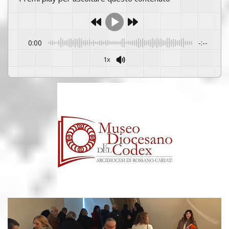
0:00
-:--
1x
Powered By
GSpeech