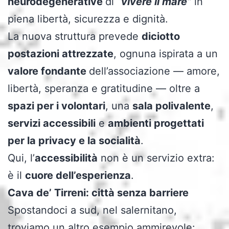
neurodegenerative
di
“vivere il mare”
in
piena libertà, sicurezza e dignità.
La nuova struttura prevede
diciotto
postazioni attrezzate
, ognuna ispirata a un
valore fondante
dell’associazione — amore,
libertà, speranza e gratitudine — oltre a
spazi per i volontari
, una
sala polivalente
,
servizi accessibili
e
ambienti progettati
per la privacy e la socialità
.
Qui, l’
accessibilità
non è un servizio extra:
è il
cuore dell’esperienza
.
Cava de’ Tirreni: città senza barriere
Spostandoci a sud, nel salernitano,
troviamo un altro esempio ammirevole: