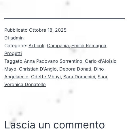
Pubblicato
Ottobre 18, 2025
Di
admin
Categorie:
Articoli
,
Campania
,
Emilia Romagna
,
Progetti
Taggato
Anna Padovano Sorrentino
,
Carlo d'Aloisio
Mayo
,
Christian D'Angiò
,
Debora Donati
,
Dino
Angelaccio
,
Odette Mbuyi
,
Sara Domenici
,
Suor
Veronica Donatello
Lascia un commento