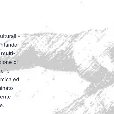
ulturali –
mentando
l
multi-
zione di
e le
lamica ed
minato
ente
e.