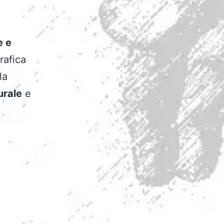
e e
rafica
la
urale
e