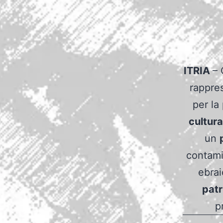
ITRIA
– 
rappre
per la 
cultur
un
contamin
ebrai
patr
p