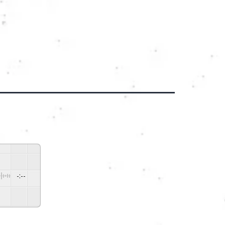
-:--
ed By
GSpeech