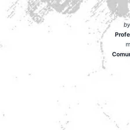
b
Profe
m
Comun