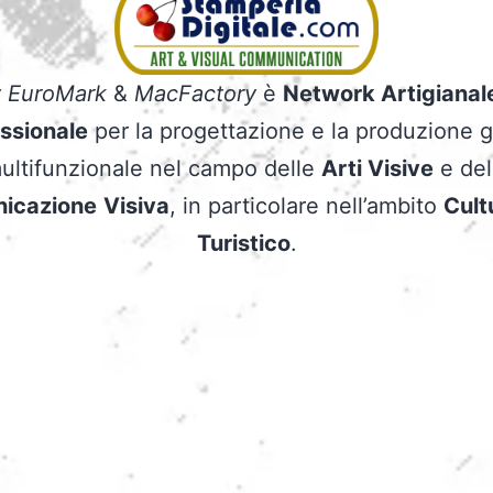
y
EuroMark
&
MacFactory
è
Network Artigianal
ssionale
per la progettazione e la produzione g
ultifunzionale nel campo delle
Arti Visive
e del
icazione
Visiva
, in particolare nell’ambito
Cult
Turistico
.