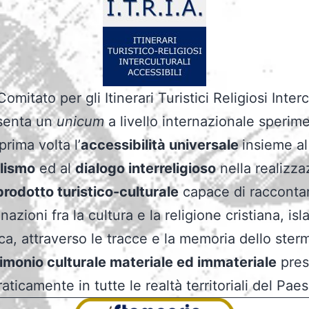
Comitato per gli Itinerari Turistici Religiosi Interc
senta un
unicum
a livello internazionale speri
prima volta l’
accessibilità universale
insieme a
alismo
ed al
dialogo interreligioso
nella realizza
prodotto turistico-culturale
capace di raccontar
azioni fra la cultura e la religione cristiana, is
ca, attraverso le tracce e la memoria dello ster
imonio culturale materiale ed immateriale
pres
raticamente in tutte le realtà territoriali del Paes