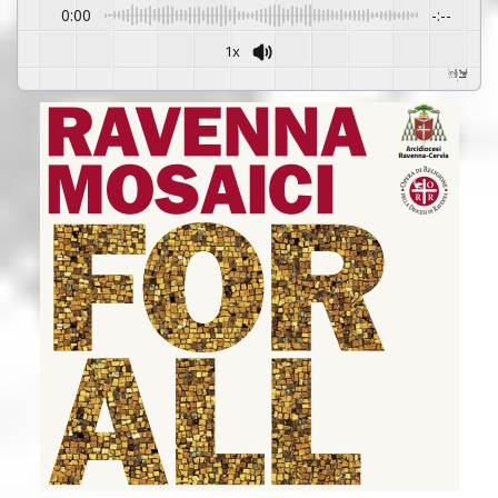
0:00
-:--
1x
Powered By
GSpeech