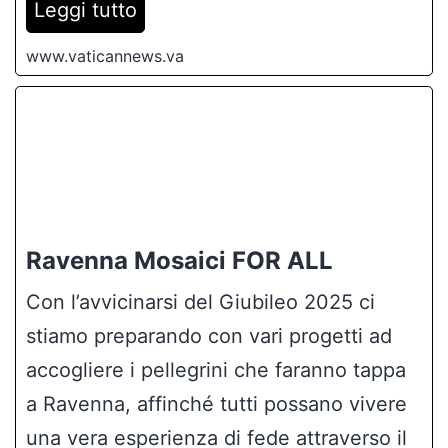
Leggi tutto
www.vaticannews.va
Ravenna Mosaici FOR ALL
Con l’avvicinarsi del Giubileo 2025 ci
stiamo preparando con vari progetti ad
accogliere i pellegrini che faranno tappa
a Ravenna, affinché tutti possano vivere
una vera esperienza di fede attraverso il
messaggio cristiano dei mosaici
ravennati. Per questa occasione la nostra
Arcidiocesi di Ravenna-Cervia, tramite i
monumenti gestiti dall’Opera di Religione