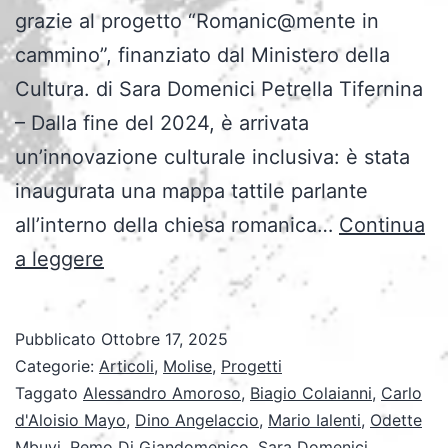
grazie al progetto “Romanic@mente in
cammino”, finanziato dal Ministero della
Cultura. di Sara Domenici Petrella Tifernina
– Dalla fine del 2024, è arrivata
un’innovazione culturale inclusiva: è stata
inaugurata una mappa tattile parlante
all’interno della chiesa romanica…
Continua
Tecnologie
a leggere
inclusive
per
Pubblicato
Ottobre 17, 2025
il
Categorie:
Articoli
,
Molise
,
Progetti
patrimonio
Taggato
Alessandro Amoroso
,
Biagio Colaianni
,
Carlo
d'Aloisio Mayo
,
Dino Angelaccio
,
Mario Ialenti
,
Odette
religioso
Mbuyi
,
Remo Di Giandomenico
,
Sara Domenici